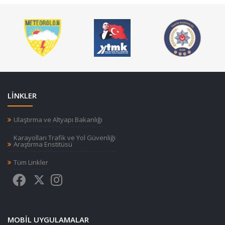
LİNKLER
Ulaştırma ve Altyapı Bakanlığı
Karayolları Trafik ve Yol Güvenliği
Araştırma Enstitüsü
Tüm Linkler
MOBIL UYGULAMALAR