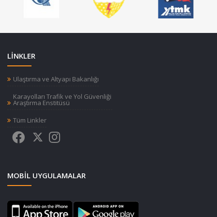
LİNKLER
Ulaştırma ve Altyapı Bakanlığı
Karayolları Trafik ve Yol Güvenliği
Araştırma Enstitüsü
Tüm Linkler
MOBIL UYGULAMALAR