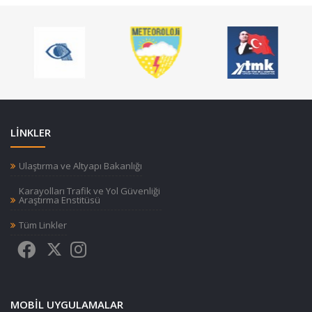
LİNKLER
Ulaştırma ve Altyapı Bakanlığı
Karayolları Trafik ve Yol Güvenliği
Araştırma Enstitüsü
Tüm Linkler
MOBIL UYGULAMALAR