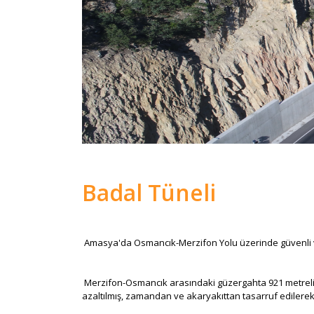
Badal Tüneli
Amasya'da Osmancık-Merzifon Yolu üzerinde güvenli ve k
Merzifon-Osmancık arasındaki güzergahta 921 metrelik t
azaltılmış, zamandan ve akaryakıttan tasarruf edilere