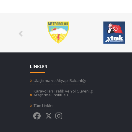
LİNKLER
Ulaştırma ve Altyapı Bakanlığı
Karayolları Trafik ve Yol Güvenliği
Araştırma Enstitüsü
Tüm Linkler