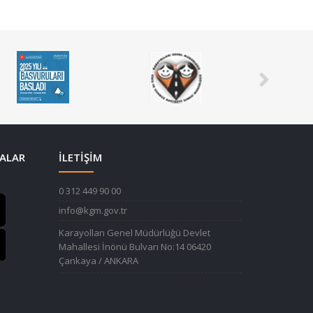
ALAR
İLETİŞİM
0 312 449 90 00
info@kgm.gov.tr
Karayolları Genel Müdürlüğü Devlet
Mahallesi İnönü Bulvarı No:14 06420
Çankaya / ANKARA