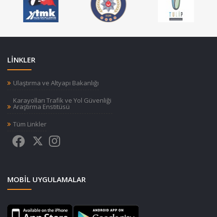
LİNKLER
Ulaştırma ve Altyapı Bakanlığı
Karayolları Trafik ve Yol Güvenliği
Araştırma Enstitüsü
Tüm Linkler
MOBIL UYGULAMALAR