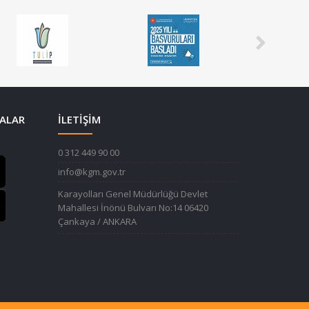
ALAR
İLETİŞİM
0 312 449 90 00
info@kgm.gov.tr
Karayolları Genel Müdürlüğü Devlet
Mahallesi İnönü Bulvarı No:14 06420
Çankaya / ANKARA