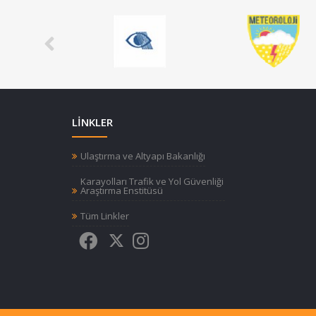
LİNKLER
Ulaştırma ve Altyapı Bakanlığı
Karayolları Trafik ve Yol Güvenliği
Araştırma Enstitüsü
Tüm Linkler