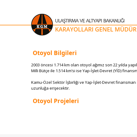
Otoyol Bilgileri
​2003 öncesi 1.714 km olan otoyol ağımız son 22 yılda yapıla
Milli Bütçe ile 1.514 km’si ise Yap-İşlet-Devret (YİD) finans
Kamu-Özel Sektör İşbirliği ve Yap-İşlet-Devret finansman m
uzunluğa erişecektir. ​
Otoyol Projeleri