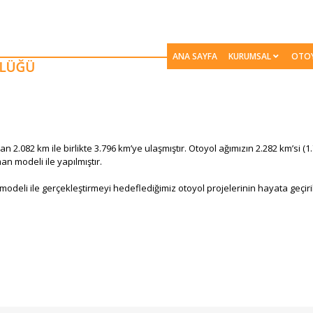
ANA SAYFA
KURUMSAL
OTO
n 2.082 km ile birlikte 3.796 km’ye ulaşmıştır. Otoyol ağımızın 2.282 km’si (1
man modeli ile yapılmıştır.
odeli ile gerçekleştirmeyi hedeflediğimiz otoyol projelerinin hayata geçiril