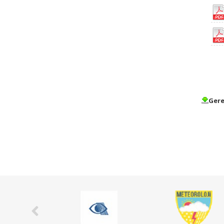
Gere
​