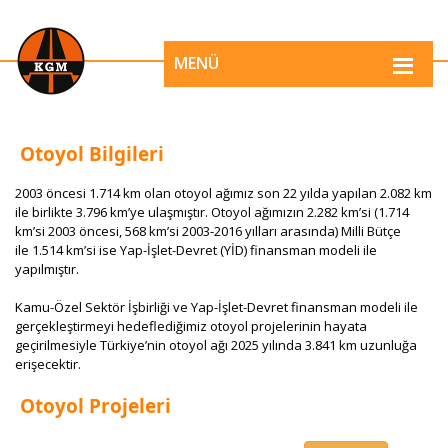
MENÜ
Otoyol Bilgileri
​2003 öncesi 1.714 km olan otoyol ağımız son 22 yılda yapılan 2.082 km
ile birlikte 3.796 km’ye ulaşmıştır. Otoyol ağımızın 2.282 km’si (1.714
km’si 2003 öncesi, 568 km’si 2003-2016 yılları arasında) Milli Bütçe
ile 1.514 km’si ise Yap-İşlet-Devret (YİD) finansman modeli ile
yapılmıştır.
Kamu-Özel Sektör İşbirliği ve Yap-İşlet-Devret finansman modeli ile
gerçekleştirmeyi hedeflediğimiz otoyol projelerinin hayata
geçirilmesiyle Türkiye’nin otoyol ağı 2025 yılında 3.841​ km uzunluğa
erişecektir. ​
Otoyol Projeleri