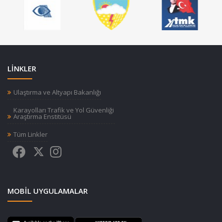
LİNKLER
Ulaştırma ve Altyapı Bakanlığı
Karayolları Trafik ve Yol Güvenliği
Araştırma Enstitüsü
Tüm Linkler
MOBIL UYGULAMALAR