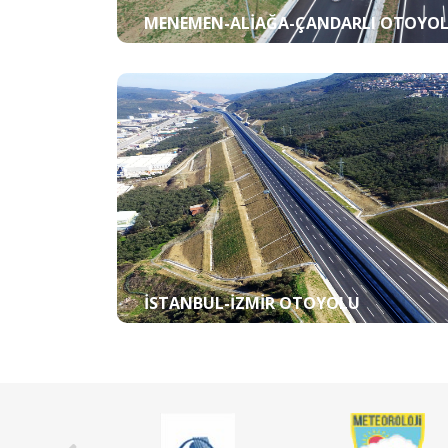
MENEMEN-ALIAĞA-ÇANDARLI OTOYO
İSTANBUL-İZMIR OTOYOLU