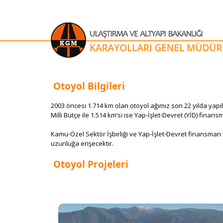
Otoyol Bilgileri
​2003 öncesi 1.714 km olan otoyol ağımız son 22 yılda yapıla
Milli Bütçe ile 1.514 km’si ise Yap-İşlet-Devret (YİD) finans
Kamu-Özel Sektör İşbirliği ve Yap-İşlet-Devret finansman m
uzunluğa erişecektir. ​
Otoyol Projeleri