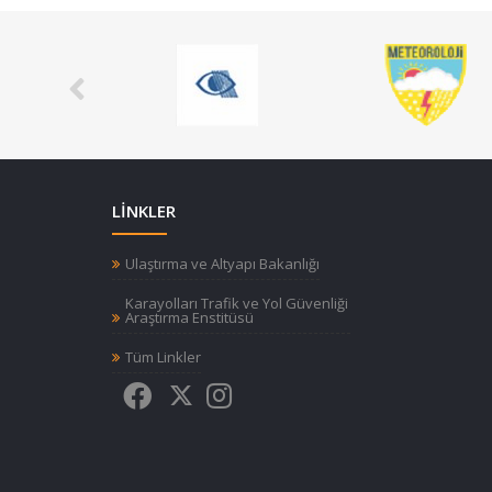
LİNKLER
Ulaştırma ve Altyapı Bakanlığı
Karayolları Trafik ve Yol Güvenliği
Araştırma Enstitüsü
Tüm Linkler