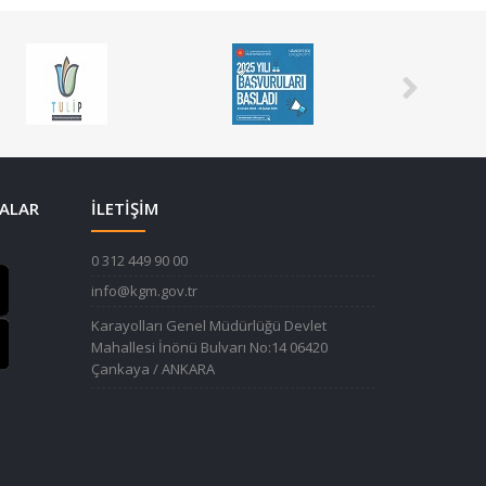
ALAR
İLETİŞİM
0 312 449 90 00
info@kgm.gov.tr
Karayolları Genel Müdürlüğü Devlet
Mahallesi İnönü Bulvarı No:14 06420
Çankaya / ANKARA