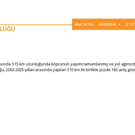
ANA SAYFA
KURUMSAL
OTO
arasında 515 ​km uzunluğunda köprünün yapımı tamamlanmış ve yol ağımızda
2003-2025 yılları arasında yapılan 515 km ile birlikte yüzde 163 artış göst