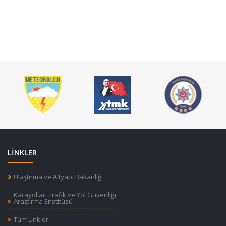
LİNKLER
Ulaştırma ve Altyapı Bakanlığı
Karayolları Trafik ve Yol Güvenliği
Araştırma Enstitüsü
Tüm Linkler