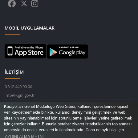
MOBIL UYGULAMALAR
İLETİŞİM
0 312 449 90 00
info@kgm.gov.tr
Karayolları Genel Müdürlüğü Devlet Mahallesi İnönü Bulvarı No:14
Karayolları Genel Müdürlüğü Web Sitesi, kullanıcı çerezlerinde kişisel
06420 Çankaya / ANKARA
veri kaydetmemekle birlikte, kullanıcı deneyimini geliştirmek ve web
sitesinin yayınlanabilmesi için zorunlu temel işlevleri yerine getirebilmek
için çerezler kullanır. Bununla beraber ziyaret istatistiklerinin toplanması
amacıyla da analiz çerezleri kullanılmaktadır. Daha detaylı bilgi için
AYDINLATMA METNİ