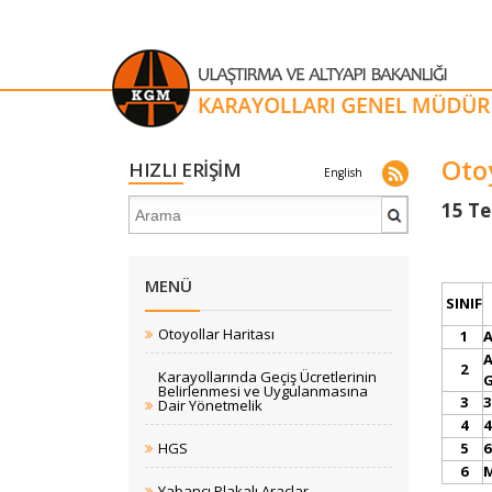
Oto
HIZLI ERİŞİM
English
​​​​​​​
MENÜ
SINIF
Otoyollar Haritası
1
A
A
2
Karayollarında Geçiş Ücretlerinin
G
Belirlenmesi ve Uygulanmasına
3
3
Dair Yönetmelik
4
4
HGS
5
6
6
Yabancı Plakalı Araçlar