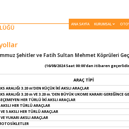
ANA SAYFA
KURUMSAL
OTO
yollar
​​​​​​​​​​​​​​​​​15 Temmuz Şehitler ve Fatih Sultan Mehmet Köprüleri
​
(16/08/2024 Saat 00:00'dan itibaren geçerlidir
ARAÇ TİPİ
KS ARALIĞI 3.20 m’DEN KÜÇÜK İKİ AKSLI ARAÇLAR
KS ARALIĞI 3.20 m VE 3.20 m.’DEN BÜYÜK UKOME KARARI GEREĞİNCE G
EÇEMEYEN HER TÜRLÜ İKİ AKSLI ARAÇLAR
 AKSLI HER TÜRLÜ ARAÇLAR
 VE 5 AKSLI HER TÜRLÜ ARAÇLAR
 VE YUKARI AKSLI ARAÇLAR
MOTOSİKLETLER