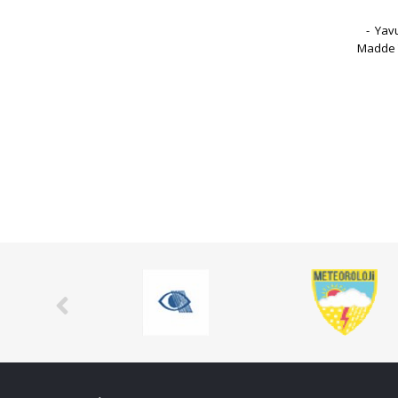
- Yavu
Madde T