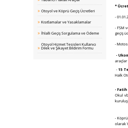
* Ücre
Otoyol ve Köprü Geçiş Ücretleri
- 01.01
Kısıtlamalar ve Yasaklamalar
- FSM v
İhlalli Geçiş Sorgulama ve Ödeme
geçiş üc
- Motosi
Otoyol Hizmet Tesisleri Kullanıcı
Dilek ve Şikayet Bildirim Formu
- Ukom
araçlar
-
15 T
Halk Ot
- Fati
Okul vb
kuruluş
- Köprü
olarak 