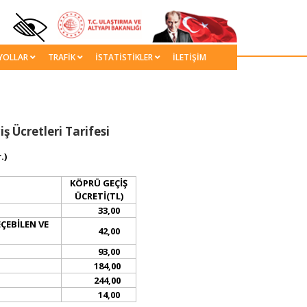
YOLLAR
TRAFİK
İSTATİSTİKLER
İLETİŞİM
 Geçiş Ücretleri Tarifesi
.)
KÖPRÜ GEÇİŞ
ÜCRETİ(TL)
33,00
EÇEBİLEN VE
42,00
93,00
184,00
244,00
14​​,
00