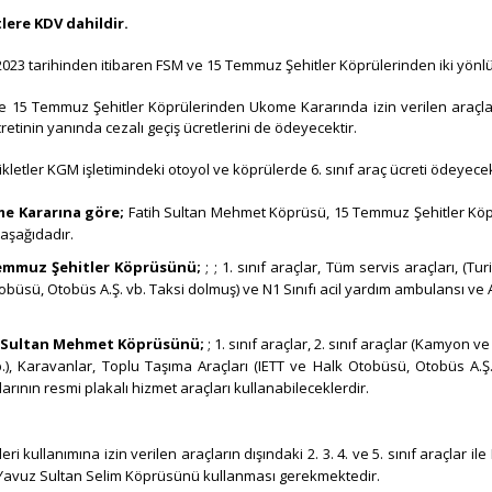
tlere KDV dahildir.​
.2023 tarihinden itibaren FSM ve 15 Temmuz Şehitler Köprülerinden iki yönlü
e 15 Temmuz Şehitler Köprülerinden Ukome Kararında izin verilen araçla
retinin yanında cezalı geçiş ücretlerini de ödeyecektir. ​
kletler KGM işletimindeki otoyol ve köprülerde 6. sınıf araç ücreti ödeyecektir
e Kararına göre;
Fatih Sultan Mehmet Köprüsü, 15 Temmuz Şehitler Köp
 aşağıdadır.
emmuz Şehitler Köprüsünü;
; ; 1. sınıf araçlar, Tüm servis araçları, (T
obüsü, Otobüs A.Ş. vb. Taksi dolmuş) ve N1 Sınıfı acil yardım ambulansı ve Ac
h Sultan Mehmet Köprüsünü;
; 1. sınıf araçlar, 2. sınıf araçlar (Kamyon 
.), Karavanlar, Toplu Taşıma Araçları (IETT ve Halk Otobüsü, Otobüs A.
larının resmi plakalı hizmet araçları kullanabileceklerdir.
leri kullanımına izin verilen araçların dışındaki 2. 3. 4. ve 5. sınıf araçlar
Yavuz Sultan Selim Köprüsünü kullanması gerekmektedir.​