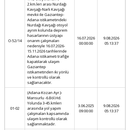
2.km.leri arası Nurdağı
Kavşağı-Narlı Kavşağı
mevkii ile Gaziantep-
Adana istikametindeki
Nurdağı Kavşağı otoyol
ayrım kolunda deprem
hasarlarının üstyapı
16.07.2026
9.08.2026
O-52/14
onarım çalışmaları
00:00:00
05:13:37
nedeniyle 16.07.2026-
15.11.2026 tarihlerinde
Adana istikameti trafiğe
kapatılarak ulaşım
Gaziantep
istikametinden iki yönlü
ve kontrollü olarak
sağlanacaktır.
(Adana-Kozan Ayr.)-
Mansurlu -6.Böl.Hd.
Yolunda 3-45.kmleri
3.06.2025
9.08.2026
01-02
arasında yol yapım
09:00:00
05:13:37
çalışmaları kapsamında
ulaşım kontrollü olarak
sağlanmaktadır.