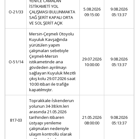
YENİCE CAMALAN
İSTİKAMETİ YOL
5.08.2026
9.08.2026
O-21/33
ÇALIŞMASI BULUNMAKTA
09:15:00
05:13:37
SAĞ ŞERİT KAPALI ORTA
VE SOL ŞERİT AÇIK
Mersin-Çeşmeli Otoyolu
Kuyuluk Kavşağında
yürütülen yapım
çalışmaları sebebiyle
Çeşmeli-Mersin
29.07.2026
9.08.2026
O-51/14
istikametinde ana
10:00:00
05:13:37
gövdeden ayrılmayı
sağlayan Kuyuluk Mezitli
çıkış kolu 29.07.2026 saat
10:00 itibari ile trafiğe
kapatılmıştır.
Toprakkale-İskenderun
yolunun 34-38.km.leri
arasında 21.05.2026
tarihinden itibaren
21.05.2026
9.08.2026
817-03
üstyapı yenileme
08:00:00
05:13:37
çalışmaları nedeniyle
ulaşım kontrollü olarak