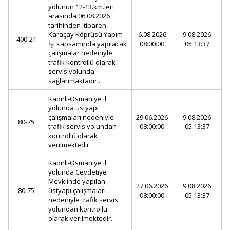
yolunun 12-13.km.leri
arasında 06.08.2026
tarihinden itibaren
Karaçay Köprüsü Yapım
6.08.2026
9.08.2026
400-21
İşi kapsamında yapılacak
08:00:00
05:13:37
çalışmalar nedeniyle
trafik kontrollü olarak
servis yolunda
sağlanmaktadır..
Kadirli-Osmaniye il
yolunda üstyapı
çalışmaları nedeniyle
29.06.2026
9.08.2026
80-75
trafik servis yolundan
08:00:00
05:13:37
kontrollü olarak
verilmektedir.
Kadirli-Osmaniye il
yolunda Cevdetiye
Mevkiinde yapılan
27.06.2026
9.08.2026
80-75
üstyapı çalışmaları
08:00:00
05:13:37
nedeniyle trafik servis
yolundan kontrollü
olarak verilmektedir.