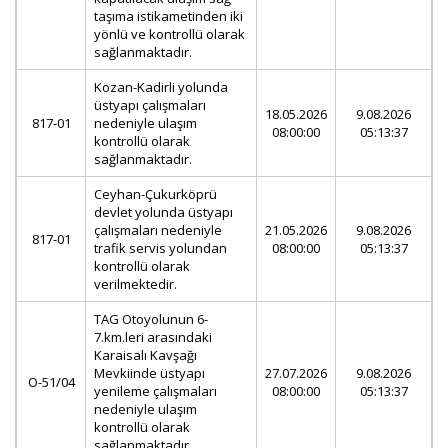
taşıma istikametinden iki
yönlü ve kontrollü olarak
sağlanmaktadır.
Kozan-Kadirli yolunda
üstyapı çalışmaları
18.05.2026
9.08.2026
817-01
nedeniyle ulaşım
08:00:00
05:13:37
kontrollü olarak
sağlanmaktadır.
Ceyhan-Çukurköprü
devlet yolunda üstyapı
çalışmaları nedeniyle
21.05.2026
9.08.2026
817-01
trafik servis yolundan
08:00:00
05:13:37
kontrollü olarak
verilmektedir.
TAG Otoyolunun 6-
7.km.leri arasındaki
Karaisalı Kavşağı
Mevkiinde üstyapı
27.07.2026
9.08.2026
O-51/04
yenileme çalışmaları
08:00:00
05:13:37
nedeniyle ulaşım
kontrollü olarak
sağlanmaktadır.