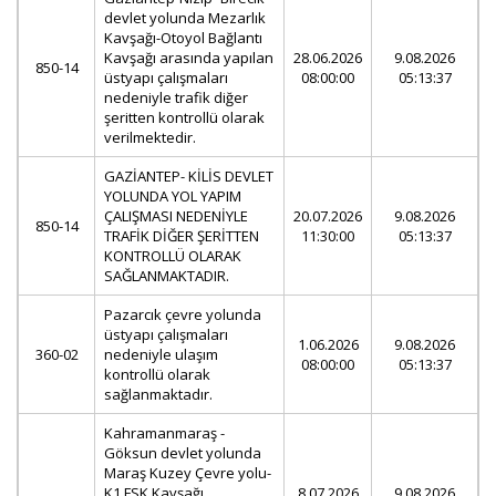
devlet yolunda Mezarlık
Kavşağı-Otoyol Bağlantı
Kavşağı arasında yapılan
28.06.2026
9.08.2026
850-14
üstyapı çalışmaları
08:00:00
05:13:37
nedeniyle trafik diğer
şeritten kontrollü olarak
verilmektedir.
GAZİANTEP- KİLİS DEVLET
YOLUNDA YOL YAPIM
ÇALIŞMASI NEDENİYLE
20.07.2026
9.08.2026
850-14
TRAFİK DİĞER ŞERİTTEN
11:30:00
05:13:37
KONTROLLÜ OLARAK
SAĞLANMAKTADIR.
Pazarcık çevre yolunda
üstyapı çalışmaları
1.06.2026
9.08.2026
360-02
nedeniyle ulaşım
08:00:00
05:13:37
kontrollü olarak
sağlanmaktadır.
Kahramanmaraş -
Göksun devlet yolunda
Maraş Kuzey Çevre yolu-
K1 FSK Kavşağı
8.07.2026
9.08.2026