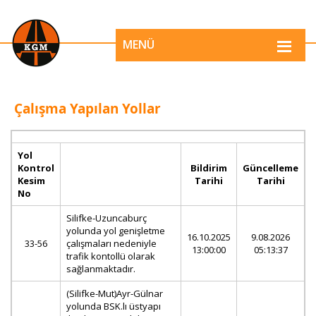
MENÜ
Çalışma Yapılan Yollar
Yol
Kontrol
Bildirim
Güncelleme
Kesim
Tarihi
Tarihi
No
Silifke-Uzuncaburç
yolunda yol genişletme
16.10.2025
9.08.2026
33-56
çalışmaları nedeniyle
13:00:00
05:13:37
trafik kontollü olarak
sağlanmaktadır.
(Silifke-Mut)Ayr-Gülnar
yolunda BSK.lı üstyapı