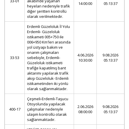
33-01
akabinde yaşanan
14:00:00
05:13:37
heyelan nedeniyle trafik
diğer şeritten kontrollü
olarak verilmektedir.
Erdemli Güzeloluk İl Yolu
Erdemli- Güzeloluk
istikameti 005+750 ile
006+950 Km'leri arasında
yol üstyapı bakım ve
onarım çalışmaları
4.06.2026
9.08.2026
33-53
sebebiyle, Erdemli-
10:30:00
05:13:37
Güzeloluk istikameti
trafiğe kapatılmış bant
aktarımı yapılarak trafik
akışı Güzeloluk- Erdemli
istikametinden iki yönlü
olarak sağlanmaktadır.
Çeşmeli-Erdemli-Taşucu
Otoyolunda yapılacak
2.06.2026
9.08.2026
400-17
çalışmalar nedeniyle
08:00:00
05:13:37
ulaşım kontrollü olarak
sağlanmaktadır.