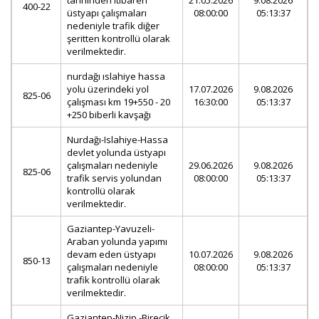
tarihinden itibaren
21.05.2026
9.08.2026
400-22
üstyapı çalışmaları
08:00:00
05:13:37
nedeniyle trafik diğer
şeritten kontrollü olarak
verilmektedir.
nurdağı ıslahiye hassa
yolu üzerindeki yol
17.07.2026
9.08.2026
825-06
çalışması km 19+550 - 20
16:30:00
05:13:37
+250 biberli kavşağı
Nurdağı-Islahiye-Hassa
devlet yolunda üstyapı
çalışmaları nedeniyle
29.06.2026
9.08.2026
825-06
trafik servis yolundan
08:00:00
05:13:37
kontrollü olarak
verilmektedir.
Gaziantep-Yavuzeli-
Araban yolunda yapımı
devam eden üstyapı
10.07.2026
9.08.2026
850-13
çalışmaları nedeniyle
08:00:00
05:13:37
trafik kontrollü olarak
verilmektedir.
Gaziantep-Nizip -Birecik