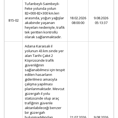
Tufanbeyli-Saimbeyli-
Feke yolunda yolun
82+000-82+300 km.leri
arasında, yoğun yağışlar
18.02.2026
9.08.2026
815-02
akabinde yaşanan
08:00:00
05:13:37
heyelan nedeniyle, trafik
tek şeritten kontrollü
olarak sağlanmaktadır.
Adana Karaisalı il
yolunun 43.km.sinde yer
alan Tarihi Çakıt 2
Köprüsünde trafik
güvenliğinin
sağlanabilmesi için tespit
edilen hasarların
giderilmesi amacıyla
çalışma yapılması
planlanmaktadır. Mevcut
güzergah il yolu
statüsünde olup araç
trafiğinin güvenle
aktarılabileceği benzer
bir güzergah
bulunmadığından
21.07.2026
9.08.2026