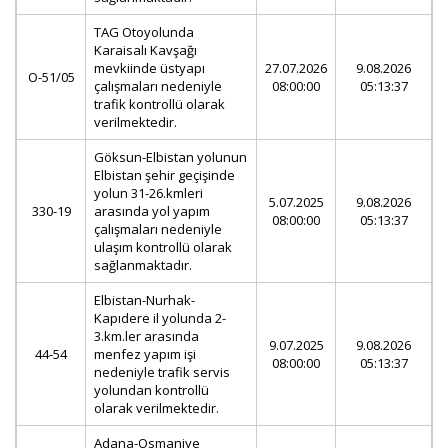
TAG Otoyolunda
Karaisalı Kavşağı
mevkiinde üstyapı
27.07.2026
9.08.2026
O-51/05
çalışmaları nedeniyle
08:00:00
05:13:37
trafik kontrollü olarak
verilmektedir.
Göksun-Elbistan yolunun
Elbistan şehir geçişinde
yolun 31-26.kmleri
5.07.2025
9.08.2026
330-19
arasında yol yapım
08:00:00
05:13:37
çalışmaları nedeniyle
ulaşım kontrollü olarak
sağlanmaktadır.
Elbistan-Nurhak-
Kapıdere il yolunda 2-
3.km.ler arasında
9.07.2025
9.08.2026
44-54
menfez yapım işi
08:00:00
05:13:37
nedeniyle trafik servis
yolundan kontrollü
olarak verilmektedir.
Adana-Osmaniye