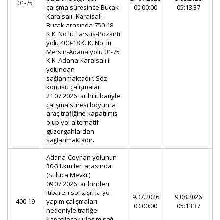
01-75
çalışma süresince Bucak-
00:00:00
05:13:37
Karaisalı -Karaisalı-
Bucak arasında 750-18
K.K, No lu Tarsus-Pozantı
yolu 400-18 K. K. No, lu
Mersin-Adana yolu 01-75
K.K. Adana-Karaisalı il
yolundan
sağlanmaktadır. Söz
konusu çalışmalar
21.07.2026 tarihi itibariyle
çalışma süresi boyunca
araç trafiğine kapatılmış
olup yol alternatif
güzergahlardan
sağlanmaktadır.
Adana-Ceyhan yolunun
30-31.km.leri arasında
(Suluca Mevkii)
09.07.2026 tarihinden
itibaren sol taşıma yol
9.07.2026
9.08.2026
400-19
yapım çalışmaları
00:00:00
05:13:37
nedeniyle trafiğe
kapatılacak ulaşım sağ