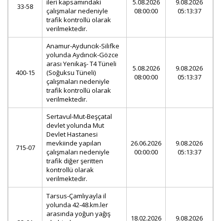
ileri kapsamındaki
5.08.2026
9.08.2026
33-58
çalışmalar nedeniyle
08:00:00
05:13:37
trafik kontrollü olarak
verilmektedir.
Anamur-Ayduncık-Silifke
yolunda Aydıncık-Gözce
arası Yenikaş- T4 Tüneli
5.08.2026
9.08.2026
400-15
(Soğuksu Tüneli)
08:00:00
05:13:37
çalışmaları nedeniyle
trafik kontrollü olarak
verilmektedir.
Sertavul-Mut-Beşçatal
devlet yolunda Mut
Devlet Hastanesi
mevkiinde yapılan
26.06.2026
9.08.2026
715-07
çalışmaları nedeniyle
00:00:00
05:13:37
trafik diğer şeritten
kontrollü olarak
verilmektedir.
Tarsus-Çamlıyayla il
yolunda 42-48.km.ler
arasında yoğun yağış
18.02.2026
9.08.2026