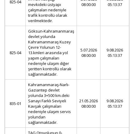
825-04
mevkideki üstyapı
08:00:00
05:13:37
çalışmaları nedeniyle
trafik kontrollü olarak
verilmektedir.
Göksun-Kahramanmaraş
devlet yolunda
Kahramanmaraş Kuzey
Çevre Yolunun 12-
5.07.2026
9.08.2026
825-04
13.kmleri arasında yol
08:00:00
05:13:37
yapım çalışmaları
nedeniyle ulaşım diğer
şeritten kontrollü olarak
sağlanmaktadır.
Kahramanmaraş-Narlı-
Gaziantep devlet
yolunda 3+500 km.deki
Sanayi Farklı Seviyeli
21.05.2026
9.08.2026
835-01
Kavşak çalışmaları
08:00:00
05:13:37
nedeniyle ulaşım servis
yolundan
sağlanmaktadır.
TAG Otoyolunun 0-