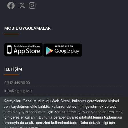
MOBIL UYGULAMALAR
İLETİŞİM
0 312 449 90 00
info@kgm.gov.tr
Karayolları Genel Müdürlüğü Devlet Mahallesi İnönü Bulvarı No:14
Karayolları Genel Müdürlüğü Web Sitesi, kullanıcı çerezlerinde kişisel
06420 Çankaya / ANKARA
veri kaydetmemekle birlikte, kullanıcı deneyimini geliştirmek ve web
sitesinin yayınlanabilmesi için zorunlu temel işlevleri yerine getirebilmek
için çerezler kullanır. Bununla beraber ziyaret istatistiklerinin toplanması
amacıyla da analiz çerezleri kullanılmaktadır. Daha detaylı bilgi için