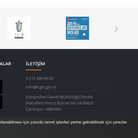
ALAR
İLETİŞİM
0 312 449 90 00
info@kgm.gov.tr
Karayolları Genel Müdürlüğü Devlet
Mahallesi İnönü Bulvarı No:14 06420
Çankaya / ANKARA
anabilmesi için zorunlu temel işlevleri yerine getirebilmek için çerezler