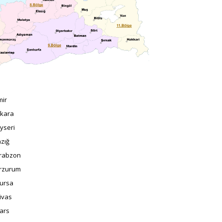
mir
nkara
ayseri
azığ
Trabzon
Erzurum
Bursa
Sivas
Kars