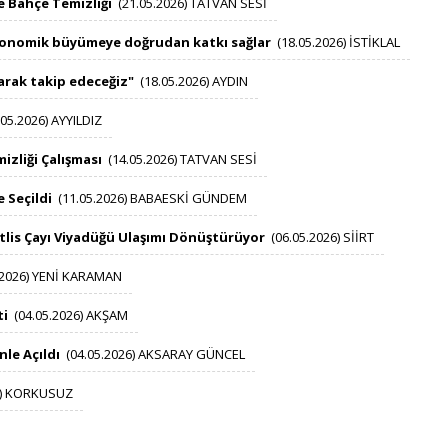
e Bahçe Temizliği
(21​​​.05.2026) TATVAN SESİ​​ ​​​
ekonomik büyümeye doğrudan katkı sağlar
(18​​​.05.2026) İSTİKLAL​ ​​​
arak takip edeceğiz"
(18​​​.05.2026) AYDIN ​​​
05.2026) AYYILDIZ​ ​​​
izliği Çalışması
(14​.05.2026) TATVAN SESİ ​​​
 Seçildi
(11.05.2026) BABAESKİ GÜNDEM​​ ​​​
Bitlis Çayı Viyadüğü Ulaşımı Dönüştürüyor
(06.05.2026) SİİRT​ ​​​
026) YENİ KARAMAN​ ​​​
ti
(04.05.2026) AKŞAM​ ​​​
le Açıldı
(04.05.2026) AKSARAY GÜNCEL​​ ​​​
 KORKUSUZ​ ​​​