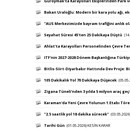
​ ​​
Güroymak'ta Karayolları Ekiplerinden Park v
​ ​​
Bakan Uraloğlu: Modern bir kara yolu ağı, 
​ ​​
"AUS Merkezimizde bayram trafiğini anlık ol
​ ​​
Seyahat Süresi 45'ten 25 Dakikaya Düştü
(14​.
​ ​​
Ahlat'ta Karayolları Personelinden Çevre Tem
​ ​​
ITF'nin 2027-2028 Dönem Başkanlığına Türkiye
​ ​​
Bitlis-Siirt-Diyarbakır Hattında Dev Proje: 
​ ​​
105 Dakikalık Yol 70 Dakikaya Düşecek
(05.05.2
​ ​​
Zigana Tüneli'nden 3 yılda 5 milyon araç geç
​ ​​
Karaman'da Yeni Çevre Yolunun 1.Etabı Tören
​ ​​
"2.5 saatlik yol 18 dakika sürecek"
(03.05.2026)
​ ​​
Tarihi Gün
(01.05.2026) KESİN KARAR​ ​​​