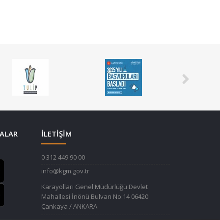
ALAR
İLETİŞİM
0 312 449 90 00
info@kgm.gov.tr
Karayolları Genel Müdürlüğü Devlet
Mahallesi İnönü Bulvarı No:14 06420
Çankaya / ANKARA