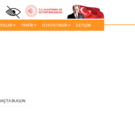
YOLLAR
TRAFİK
İSTATİSTİKLER
İLETİŞİM
Ş'TA BUGÜN​ ​​​