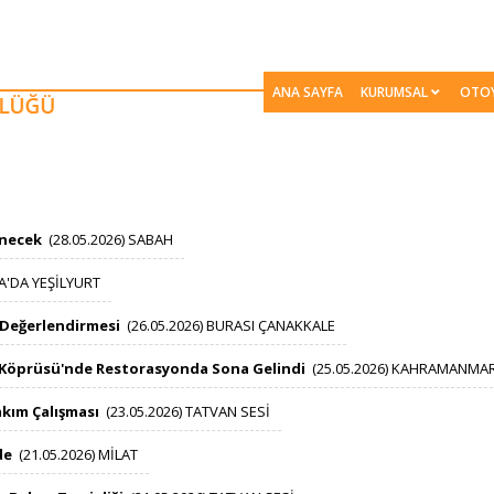
ANA SAYFA
KURUMSAL
OTO
necek​
(2​​8.05.2026) SABAH​ ​​​
'DA YEŞİLYURT ​​​
 Değerlendirmesi
(2​​6.05.2026) BURASI ÇANAKKALE​​ ​​​
n Köprüsü'nde Restorasyonda Sona Gelindi
(2​​5.05.2026) KAHRAMANMARA
akım Çalışması
(2​​3.05.2026) TATVAN SESİ​​​​ ​​​
de
(21​​​.05.2026) MİLAT​​​ ​​​