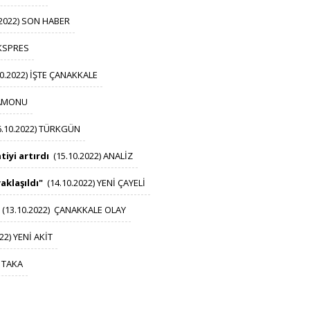
.2022) SON HABER
EKSPRES
10.2022) İŞTE ÇANAKKALE
TAMONU
6.10.2022) TÜRKGÜN
iyi artırdı
​
​​
(15.10.2022) ANALİZ​
aklaşıldı"
​
​​
(14.10.2022) YENİ ÇAYELİ
​​
(13.10.2022) ÇANAKKALE OLAY​
22) YENİ AKİT​
) TAKA