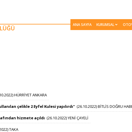
ANA SAYFA
KURUMSAL
OTO
.10.2022) HÜRRİYET ANKARA
anılan çelikle 2 Eyfel Kulesi yapılırdı"
​
​​
(26.10.2022) BİTLİS DOĞRU HAB
afından hizmete açıldı
​
​​
(26.10.2022) YENİ ÇAYELİ
.2022) TAKA