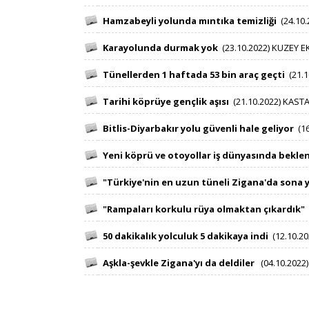
Hamzabeyli yolunda mıntıka temizliği
​
​​
(24.10
Karayolunda durmak yok
​
​​
(23.10.2022) KUZEY 
Tünellerden 1 haftada 53 bin araç geçti
​
​​
(21.
Tarihi köprüye gençlik aşısı
​
​​
(21.10.2022) KAS
Bitlis-Diyarbakır yolu güvenl​i hale geliyor
​
​​
(1
Yeni köprü ve otoyollar iş dünyasında beklent
"Türkiye'nin en uzun tüneli Zigana'da sona y
"Rampaları korkulu rüya olmaktan çıkardık"
​
50 dakikalık yolculuk 5 dakikaya indi
​
​​
(12.10.20
Aşkla-şevkle Zigana'yı da deldiler
​
​​
(04.10.2022