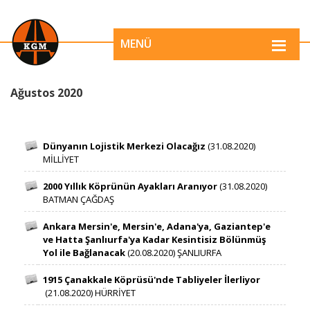
MENÜ
​​​​​​​​​​Ağustos 2020
Dünyanın​ Lojistik Merkezi Olacağız ​
(31.08.2020)
MİLLİYET
2000 Yıllık Köprünün Ayakları Aranıyor​
(31.08.2020)
BATMAN ÇAĞDAŞ​​
Ankara​ Mersin'e, Mersin'e, Adana'ya, Gaziantep'e
ve Hatta Şanlıurfa'ya Kadar Kesintisiz Bölünmüş
Yol ile Bağlanacak​
​​(20.08.2020) ŞANLIURFA​
1915 Çanakkale Köprüsü'nde Tabliyeler İlerliyor​
(21.08.2020) HÜRRİYET​​