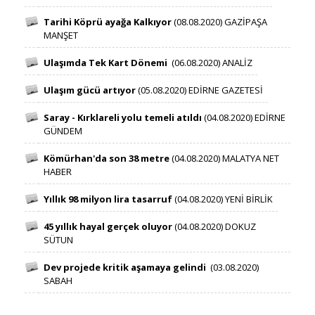
Tarihi Köprü ayağa Kalkıyor
​(08.08.2020) GAZİPAŞA
MANŞET​
Ulaşımda Tek Kart Dönemi​
​(06.08.2020) ANALİZ
Ulaşım gücü artıyor​
​(05.08.2020) EDİRNE GAZETESİ
Saray - Kırklareli yolu temeli atıldı​
​
​(04.08.2020) EDİRNE
GÜNDEM
Kömürhan'da son 38 metre ​
​(04.08.2020) MALATYA NET
HABER​
Yıllık 98 milyon lir​a tasarruf​
​​​ ​
​(04.08.2020) YENİ BİRLİK
45 yıllık hayal gerçek oluyor​
​(04.08.2020) DOKUZ
SÜTUN
Dev projede kritik aşamaya gelindi​​​
​(03.08.2020)
SABAH