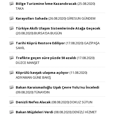
Bölge Turizmine İvme Kazandıracak​
​(25.08.2020)
TAKA​​​
Karayolları Sahada​
​(26.08.2020) GİRESUN GÜNDEM​
Türkiye Akıllı Ulaşım Sistemlerinde Atağa Geçecek
(20.08.2020) BURSA'DA BUGÜN​
Tarihi Köprü Restore Ediliyor
(17.08.2020) GAZİPAŞA
SAHİL
Trafikte geçen süre yüzde 50 azaldı
​(17.08.2020)
DÜZCE MANŞET
Köprülü kavşak ulaşıma açılıyor
​(11.08.2020)
ADIYAMAN GÜNE BAKIŞ
Bakan Karaismailoğlu Uşak Çevre Yolu'nu İnceledi
(09.08.2020) TÜNAYDIN​
Denizli Nefes Alacak
(08.08.2020) DOKUZ SÜTUN​
Bakan Müjdeleri​ Verdi
​(08.08.2020) DENİZLİ HİZMET