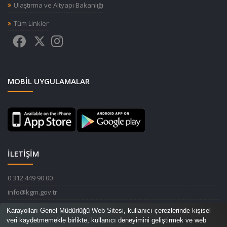
Ulaştırma ve Altyapı Bakanlığı
Tüm Linkler
MOBIL UYGULAMALAR
İLETİŞİM
0 312 449 90 00
info@kgm.gov.tr
Karayolları Genel Müdürlüğü Devlet Mahallesi İnönü Bulvarı No:14
Karayolları Genel Müdürlüğü Web Sitesi, kullanıcı çerezlerinde kişisel
06420 Çankaya / ANKARA
veri kaydetmemekle birlikte, kullanıcı deneyimini geliştirmek ve web