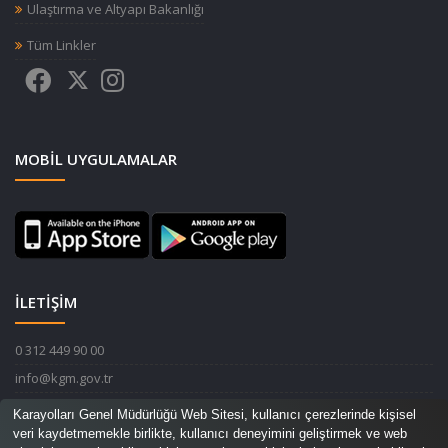
Ulaştırma ve Altyapı Bakanlığı
Tüm Linkler
MOBIL UYGULAMALAR
İLETİŞİM
0 312 449 90 00
info@kgm.gov.tr
Karayolları Genel Müdürlüğü Devlet Mahallesi İnönü Bulvarı No:14
Karayolları Genel Müdürlüğü Web Sitesi, kullanıcı çerezlerinde kişisel
06420 Çankaya / ANKARA
veri kaydetmemekle birlikte, kullanıcı deneyimini geliştirmek ve web