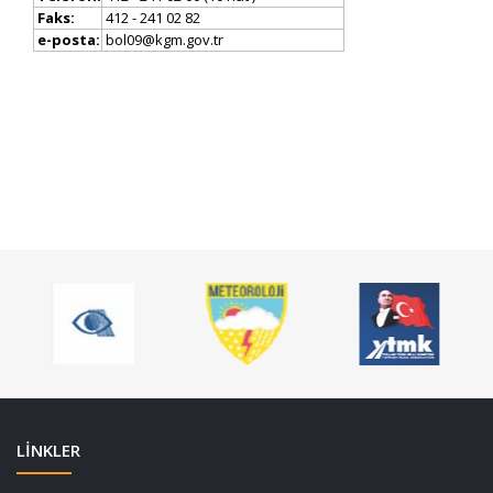
Faks:
412 - 241 02 82
e-posta:
bol09@kgm.gov.tr
LİNKLER