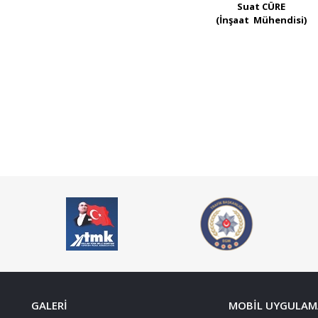
Suat CÜRE​
(İnşaat Mühendisi)
GALERI
MOBIL UYGULAM