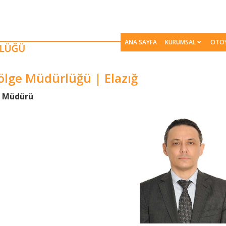
ANA SAYFA
KURUMSAL
OTO
Bölge Müdürlüğü | Elazığ
ge Müdürü