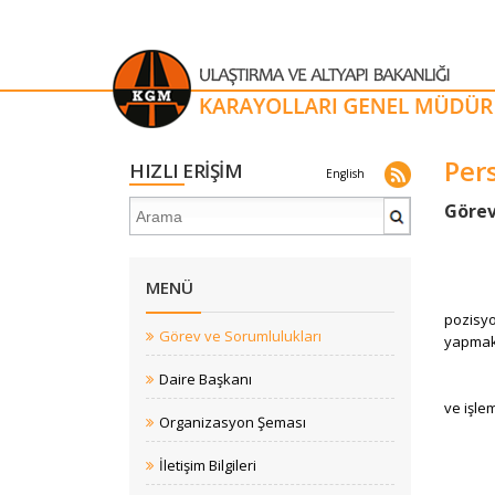
Per
HIZLI ERİŞİM
English
​Göre
MENÜ
pozisyon
Görev ve Sorumlulukları
yapmak,
Daire Başkanı
ve işle
Organizasyon Şeması
İletişim Bilgileri