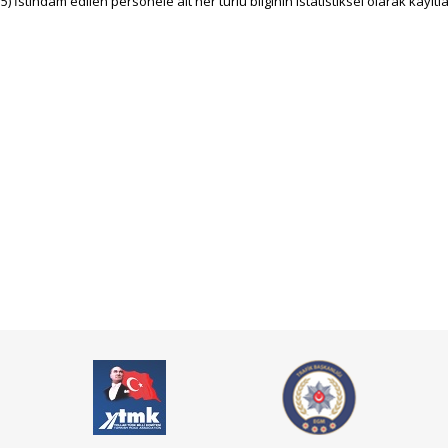
5) İstihdam edilen personele ait her türlü bilginin istatistiksel olarak kayı