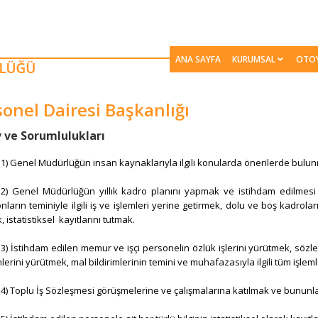
ANA SAYFA
KURUMSAL
OTO
sonel Dairesi Başkanlığı
v ve Sorumlulukları
1) Genel Müdürlüğün insan kaynaklarıyla ilgili konularda önerilerde bulun
2) Genel Müdürlüğün yıllık kadro planını yapmak ve istihdam edilmesi
ların teminiyle ilgili iş ve işlemleri yerine getirmek, dolu ve boş kadroların
 istatistiksel kayıtlarını tutmak.
3) İstihdam edilen memur ve işçi personelin özlük işlerini yürütmek, sözl
mlerini yürütmek, mal bildirimlerinin temini ve muhafazasıyla ilgili tüm işle
4) Toplu İş Sözleşmesi görüşmelerine ve çalışmalarına katılmak ve bununla 