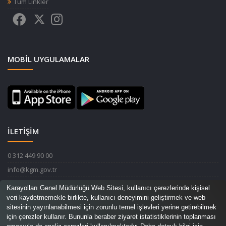
Tüm Linkler
MOBIL UYGULAMALAR
İLETİŞİM
0 312 449 90 00
info@kgm.gov.tr
Karayolları Genel Müdürlüğü Devlet Mahallesi İnönü Bulvarı No:14
Karayolları Genel Müdürlüğü Web Sitesi, kullanıcı çerezlerinde kişisel
06420 Çankaya / ANKARA
veri kaydetmemekle birlikte, kullanıcı deneyimini geliştirmek ve web
sitesinin yayınlanabilmesi için zorunlu temel işlevleri yerine getirebilmek
için çerezler kullanır. Bununla beraber ziyaret istatistiklerinin toplanması