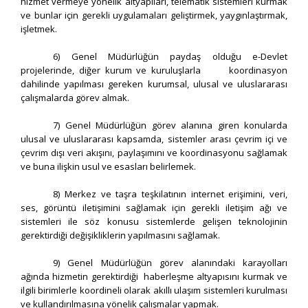
hizmet vermeye yönelik altyapıları, telematik sistemleri kurmak
ve bunlar için gerekli uygulamaları geliştirmek, yaygınlaştırmak,
işletmek.
6) Genel Müdürlüğün paydaş olduğu e-Devlet
projelerinde, diğer kurum ve kuruluşlarla koordinasyon
dahilinde yapılması gereken kurumsal, ulusal ve uluslararası
çalışmalarda görev almak.
7) Genel Müdürlüğün görev alanına giren konularda
ulusal ve uluslararası kapsamda, sistemler arası çevrim içi ve
çevrim dışı veri akışını, paylaşımını ve koordinasyonu sağlamak
ve buna ilişkin usul ve esasları belirlemek.
8) Merkez ve taşra teşkilatının internet erişimini, veri,
ses, görüntü iletişimini sağlamak için gerekli iletişim ağı ve
sistemleri ile söz konusu sistemlerde gelişen teknolojinin
gerektirdiği değişikliklerin yapılmasını sağlamak.
9) Genel Müdürlüğün görev alanındaki karayolları
ağında hizmetin gerektirdiği haberleşme altyapısını kurmak ve
ilgili birimlerle koordineli olarak akıllı ulaşım sistemleri kurulması
ve kullandırılmasına yönelik çalışmalar yapmak.