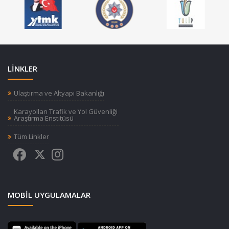
LİNKLER
Ulaştırma ve Altyapı Bakanlığı
Karayolları Trafik ve Yol Güvenliği
Araştırma Enstitüsü
Tüm Linkler
MOBIL UYGULAMALAR