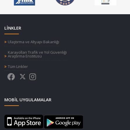
LİNKLER
Ulaştırma ve Altyapı Bakanlığı
Karayolları Trafik ve Yol Güvenliği
Araştırma Enstitüsü
Tüm Linkler
MOBIL UYGULAMALAR