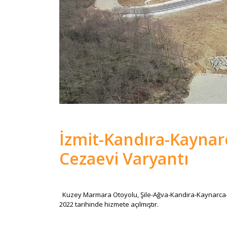
İzmit-Kandıra-Kaynar
Cezaevi Varyantı
Kuzey Marmara Otoyolu, Şile-Ağva-Kandıra-Kaynarca-Ka
2022 tarihinde hizmete açılmıştır.