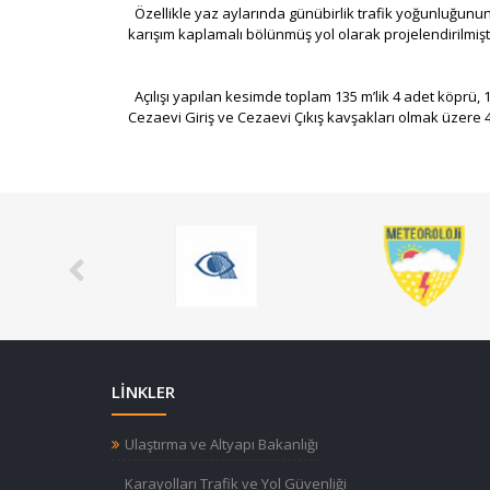
Özellikle yaz aylarında günübirlik trafik yoğunluğunun 
karışım kaplamalı bölünmüş yol olarak projelendirilmişt
Açılışı yapılan kesimde toplam 135 m’lik 4 adet köprü, 1
Cezaevi Giriş ve Cezaevi Çıkış kavşakları olmak üzere 4
LİNKLER
Ulaştırma ve Altyapı Bakanlığı
Karayolları Trafik ve Yol Güvenliği