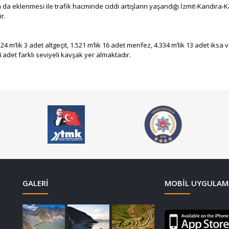
da eklenmesi ile trafik hacminde ciddi artışların yaşandığı İzmit-Kandıra-K
ir.
24 m’lik 3 adet altgeçit, 1.521 m’lik 16 adet menfez, 4.334 m’lik 13 adet iks
 adet farklı seviyeli kavşak yer almaktadır.
GALERI
MOBIL UYGULAM