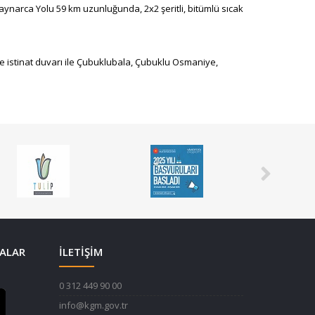
aynarca Yolu 59 km uzunluğunda, 2x2 şeritli, bitümlü sıcak
a ve istinat duvarı ile Çubuklubala, Çubuklu Osmaniye,
ALAR
İLETİŞİM
0 312 449 90 00
info@kgm.gov.tr