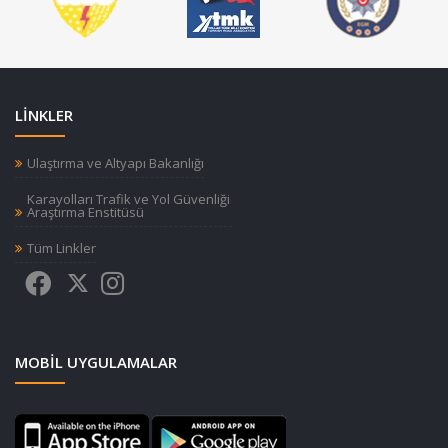
LİNKLER
Ulaştırma ve Altyapı Bakanlığı
Karayolları Trafik ve Yol Güvenliği
Araştırma Enstitüsü
Tüm Linkler
MOBIL UYGULAMALAR