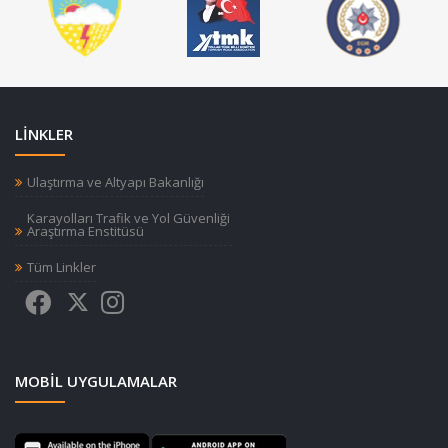
LİNKLER
Ulaştırma ve Altyapı Bakanlığı
Karayolları Trafik ve Yol Güvenliği
Araştırma Enstitüsü
Tüm Linkler
MOBIL UYGULAMALAR