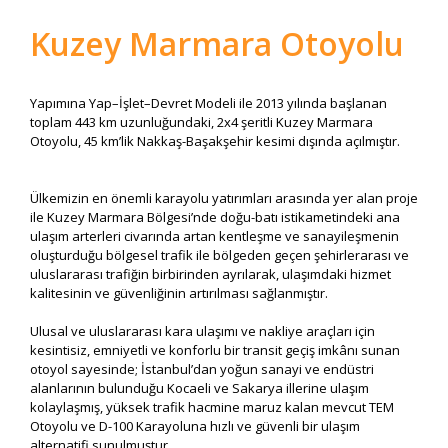
Kuzey Marmara Otoyolu
Yapımına Yap–İşlet–Devret Modeli ile 2013 yılında başlanan
toplam 443 km uzunluğundaki, 2x4 şeritli Kuzey Marmara
Otoyolu, 45 km’lik Nakkaş-Başakşehir kesimi dışında açılmıştır.
Ülkemizin en önemli karayolu yatırımları arasında yer alan proje
ile Kuzey Marmara Bölgesi’nde doğu-batı istikametindeki ana
ulaşım arterleri civarında artan kentleşme ve sanayileşmenin
oluşturduğu bölgesel trafik ile bölgeden geçen şehirlerarası ve
uluslararası trafiğin birbirinden ayrılarak, ulaşımdaki hizmet
kalitesinin ve güvenliğinin artırılması sağlanmıştır.
Ulusal ve uluslararası kara ulaşımı ve nakliye araçları için
kesintisiz, emniyetli ve konforlu bir transit geçiş imkânı sunan
otoyol sayesinde; İstanbul’dan yoğun sanayi ve endüstri
alanlarının bulunduğu Kocaeli ve Sakarya illerine ulaşım
kolaylaşmış, yüksek trafik hacmine maruz kalan mevcut TEM
Otoyolu ve D-100 Karayoluna hızlı ve güvenli bir ulaşım
alternatifi sunulmuştur.