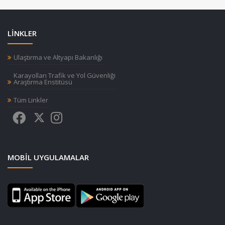
LİNKLER
Ulaştırma ve Altyapı Bakanlığı
Karayolları Trafik ve Yol Güvenliği
Araştırma Enstitüsü
Tüm Linkler
MOBIL UYGULAMALAR