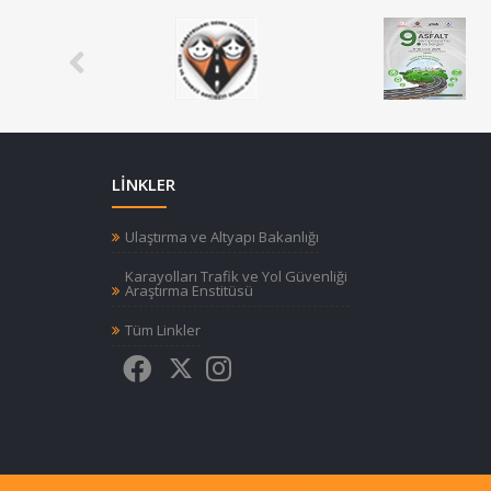
LİNKLER
Ulaştırma ve Altyapı Bakanlığı
Karayolları Trafik ve Yol Güvenliği
Araştırma Enstitüsü
Tüm Linkler