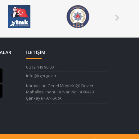
ALAR
İLETİŞİM
0 312 449 90 00
info@kgm.gov.tr
Karayolları Genel Müdürlüğü Devlet
Mahallesi İnönü Bulvarı No:14 06420
Çankaya / ANKARA