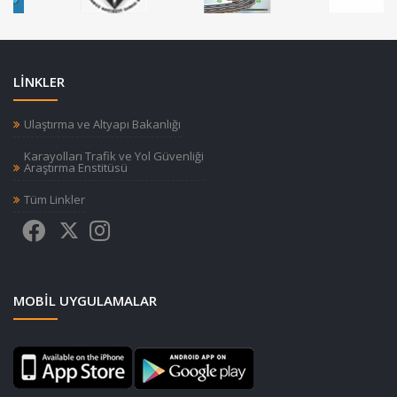
LİNKLER
Ulaştırma ve Altyapı Bakanlığı
Karayolları Trafik ve Yol Güvenliği
Araştırma Enstitüsü
Tüm Linkler
MOBIL UYGULAMALAR