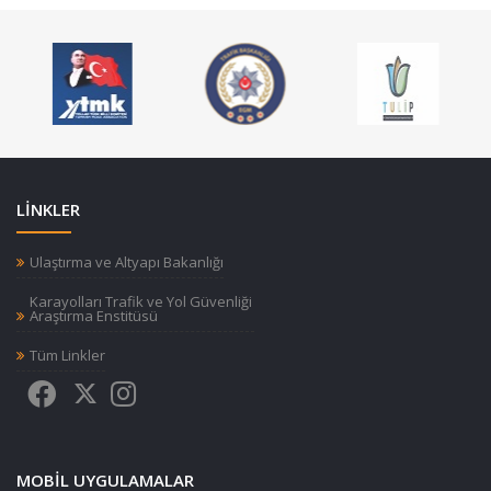
LİNKLER
Ulaştırma ve Altyapı Bakanlığı
Karayolları Trafik ve Yol Güvenliği
Araştırma Enstitüsü
Tüm Linkler
MOBIL UYGULAMALAR