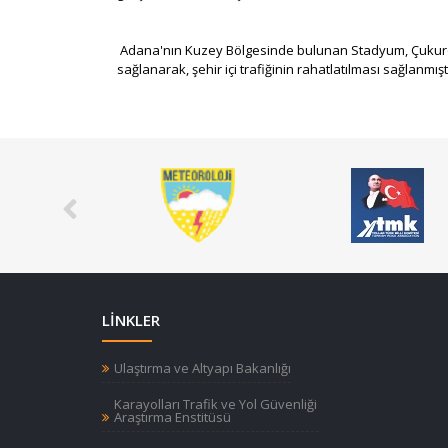
Adana'nın Kuzey Bölgesinde bulunan Stadyum, Çukurova 
sağlanarak, şehir içi trafiğinin rahatlatılması sağlanmışt
LİNKLER
Ulaştırma ve Altyapı Bakanlığı
Karayolları Trafik ve Yol Güvenliği
Araştırma Enstitüsü