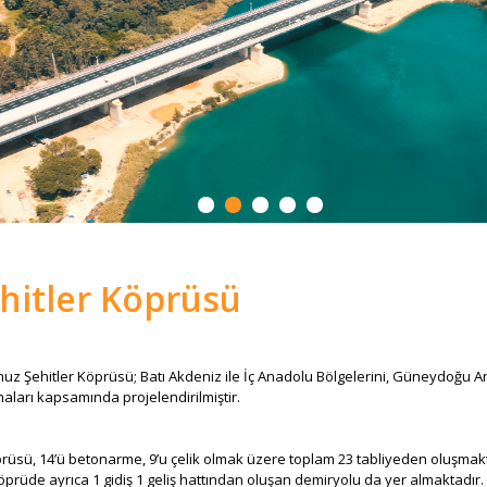
itler Köprüsü
z Şehitler Köprüsü; Batı Akdeniz ile İç Anadolu Bölgelerini, Güneydoğu A
maları kapsamında projelendirilmiştir.
, 14’ü betonarme, 9’u çelik olmak üzere toplam 23 tabliyeden oluşmaktadır
Köprüde ayrıca 1 gidiş 1 geliş hattından oluşan demiryolu da yer almaktadır.