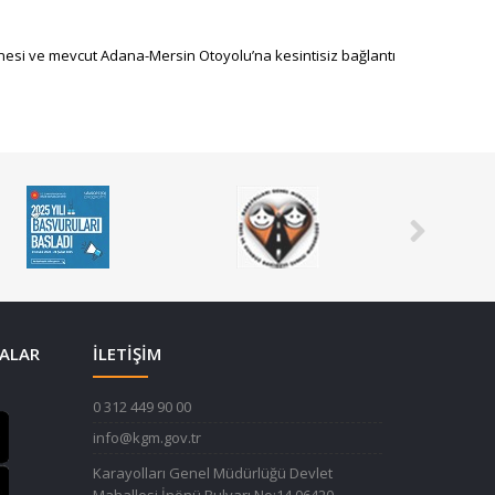
nesi ve mevcut Adana-Mersin Otoyolu’na kesintisiz bağlantı
ALAR
İLETİŞİM
0 312 449 90 00
info@kgm.gov.tr
Karayolları Genel Müdürlüğü Devlet