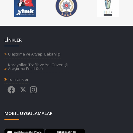
LİNKLER
Ulaştırma ve Altyapı Bakanlığı
Karayolları Trafik ve Yol Güvenliği
Araştırma Enstitüsü
Tüm Linkler
MOBIL UYGULAMALAR