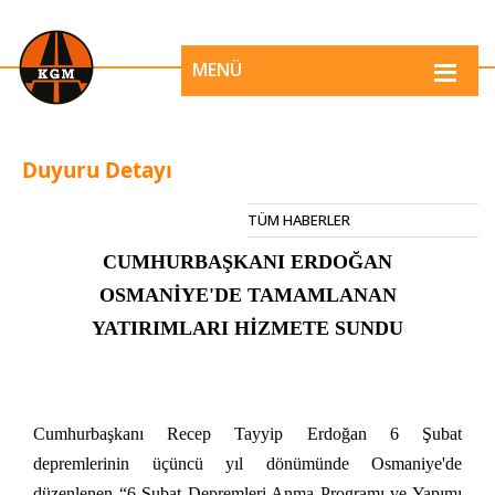
MENÜ
Duyuru Detayı
TÜM HABERLER
CUMHURBAŞKANI ERDOĞAN
OSMANİYE'DE TAMAMLANAN
YATIRIMLARI HİZMETE SUNDU
Cumhurbaşkanı Recep Tayyip Erdoğan 6 Şubat
depremlerinin üçüncü yıl dönümünde Osmaniye'de
düzenlenen “6 Şubat Depremleri Anma Programı ve Yapımı