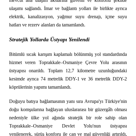
mevcut ana ulaşım akslarına güvenli ve konforlu şekilde
ulaşımı sağlandı. İmar ve bağlantı yolları ile birlikte ayrıca
elektrik, kanalizasyon, yağmur suyu drenajı, içme suyu
hatları ve rezerv alanları da tamamlandı.
Stratejik Yollarda Üstyapı Yenilendi
Bitümlü sıcak karışım kaplamalı bölünmüş yol standardında
hizmet veren Toprakkale–Osmaniye Çevre Yolu arasının
üstyapısı onarıldı. Toplam 12,7 kilometre uzunluğundaki
kesimde ayrıca 74 metrelik DDY-1 ve 36 metrelik DDY-2
köprülerinin yapımı tamamlandı.
Doğuyu batıya bağlamasının yanı sıra Avrupa'yı Türkiye'nin
doğu komşularına bağlayan uluslararası bir güzergâh olması
nedeniyle ülke yol ağında stratejik bir role sahip olan
Toprakkale–Osmaniye Devlet Yolu'nun üstyapısı
yenilenerek, sürüş konforu ile can ve mal güvenliği artırıldı,