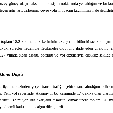
zey-güney ulaşım akslarının kesişim noktasında yer aldığını ve bu konu
çen ağır taşıt trafiğinin, çevre yolu ihtiyacını kaçınılmaz hale getird
oplam 18,2 kilometrelik kesiminin 2x2 şeritli, bitümlü sıcak karışı
hukuki süreçler nedeniyle gecikmeler olduğunu ifade eden Uraloğlu, eng
yılında sıcak asfaltı, bordürü ve yol çizgileriyle eksiksiz şekilde bi
Altına Düştü
 ilçe merkezinden geçen transit trafiğin şehir dışına alındığını belir
edi. Yeni yol sayesinde, Aksaray'ın bu kesiminde 17 dakika olan ulaşım
sarrufu, 32 milyon lira akaryakıt tasarrufu olmak üzere toplam 141 mil
e önemli katkı sunulacağını dile getirdi.