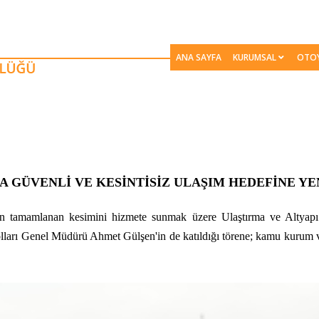
ANA SAYFA
KURUMSAL
OTO
A GÜVENLİ VE KESİNTİSİZ ULAŞIM HEDEFİNE YEN
n tamamlanan kesimini hizmete sunmak üzere Ulaştırma ve Altyap
olları Genel Müdürü Ahmet Gülşen'in de katıldığı törene; kamu kurum ve