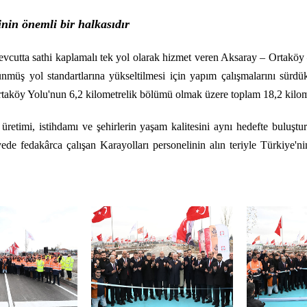
inin önemli bir halkasıdır
cutta sathi kaplamalı tek yol olarak hizmet veren Aksaray – Ortaköy
müş yol standartlarına yükseltilmesi için yapım çalışmalarını sürdü
köy Yolu'nun 6,2 kilometrelik bölümü olmak üzere toplam 18,2 kilometre
 üretimi, istihdamı ve şehirlerin yaşam kalitesini aynı hedefte buluşt
ede fedakârca çalışan Karayolları personelinin alın teriyle Türkiye'nin