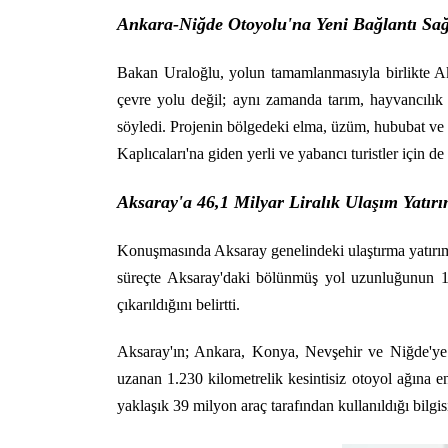
Ankara-Niğde Otoyolu'na Yeni Bağlantı Sa
Bakan Uraloğlu, yolun tamamlanmasıyla birlikte Ak
çevre yolu değil; aynı zamanda tarım, hayvancılık 
söyledi. Projenin bölgedeki elma, üzüm, hububat ve h
Kaplıcaları'na giden yerli ve yabancı turistler için 
Aksaray'a 46,1 Milyar Liralık Ulaşım Yatırı
Konuşmasında Aksaray genelindeki ulaştırma yatırıml
süreçte Aksaray'daki bölünmüş yol uzunluğunun 17
çıkarıldığını belirtti.
Aksaray'ın; Ankara, Konya, Nevşehir ve Niğde'ye 
uzanan 1.230 kilometrelik kesintisiz otoyol ağına e
yaklaşık 39 milyon araç tarafından kullanıldığı bilgisi