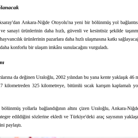
ğlanacak
saray'dan Ankara-Niğde Otoyolu'na yeni bir bölünmüş yol bağlantısını
ve sanayi ürünlerinin daha hızlı, güvenli ve kesintisiz şekilde taş
ayvancılık ürünlerinin pazarlara daha hızlı ulaşmasına katkı sağlayacağ
de daha konforlu bir ulaşım imkânı sunulacağını vurguladı.
mı
arına da değinen Uraloğlu, 2002 yılından bu yana kente yaklaşık 46 mil
 kilometreden 325 kilometreye, bitümlü sıcak karışım kaplamalı y
bölünmüş yollarla bağlandığının altını çizen Uraloğlu, Ankara-Niğde
ntegre edildiğini sözlerine ekledi ve Türkiye'deki araç sayısının yakl
ni paylaştı.