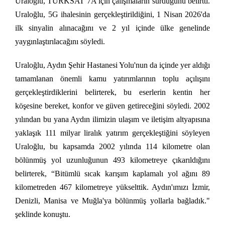
Uraloğlu, TÜRKSAT 7A için çalışmaların sürdüğünü belirtti.
Uraloğlu, 5G ihalesinin gerçekleştirildiğini, 1 Nisan 2026'da
ilk sinyalin alınacağını ve 2 yıl içinde ülke genelinde
yaygınlaştırılacağını söyledi.
Uraloğlu, Aydın Şehir Hastanesi Yolu'nun da içinde yer aldığı
tamamlanan önemli kamu yatırımlarının toplu açılışını
gerçekleştirdiklerini belirterek, bu eserlerin kentin her
köşesine bereket, konfor ve güven getireceğini söyledi. 2002
yılından bu yana Aydın ilimizin ulaşım ve iletişim altyapısına
yaklaşık 111 milyar liralık yatırım gerçekleştiğini söyleyen
Uraloğlu, bu kapsamda 2002 yılında 114 kilometre olan
bölünmüş yol uzunluğunun 493 kilometreye çıkarıldığını
belirterek, “Bitümlü sıcak karışım kaplamalı yol ağını 89
kilometreden 467 kilometreye yükselttik. Aydın'ımızı İzmir,
Denizli, Manisa ve Muğla'ya bölünmüş yollarla bağladık."
şeklinde konuştu.