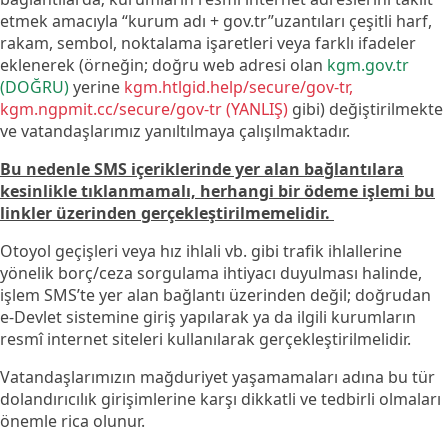
etmek amacıyla
“kurum adı + gov.tr”
uzantı​ları çeşitli harf,
rakam, sembol, noktalama işaretleri veya farklı ifadeler
eklenerek (örneğin; doğru web adresi olan
kgm.gov.tr
(DOĞRU)
yerine
kgm.htlgid.help/secure/gov-tr,
kgm.ngpmit.cc/secure/gov-tr (YANLIŞ)
gibi) ​​değiştirilmekte
ve vatandaşlarımız yanıltılmaya çalışılmaktadır.
Bu nedenle SMS içeriklerinde yer alan bağlantılara
kesinlikle tıklanmamalı, herhangi bir ödeme işlemi bu
linkler üzerinden gerçekleştirilmemelidir.
Otoyol geçişleri veya hız ihlali vb. gibi trafik ihlallerine
yönelik borç/ceza sorgulama ihtiyacı duyulması halinde,
işlem SMS’te yer alan bağlantı üzerinden değil; doğrudan
e-Devlet sistemine giriş yapılarak ya da ilgili kurumların
resmî internet siteleri kullanılarak gerçekleştirilmelidir.
Vatandaşlarımızın mağduriyet yaşamamaları adın​​a bu tür
dolandırıcılık girişimlerine karşı dikkatli ve tedbirli olmaları
önemle rica olunur.