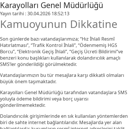
Karayolları Genel Müdürlüğü
Yayın tarihi : 30.04.2026 18:52:13
Kamuoyunun Dikkatine
Son günlerde bazı vatandaşlarımıza;
“Hız İhlali Resmî
Hatırlatması”
,
“Trafik Kontrol İhlali”
,
“Ödenmemiş HGS
Borcu”
,
“Elektronik Geçiş İhlali”
,
“Geçiş Ücreti Bildirimi”
ve
benzeri konu başlıkları kullanılarak dolandırıcılık amaçlı
SMS’ler gönderildiği görülmektedir.
Vatandaşlarımızın bu tür mesajlara karşı dikkatli olmaları
büyük önem taşımaktadır.
Karayolları Genel Müdürlüğü tarafından vatandaşlara SMS
yoluyla ödeme bildirimi veya borç uyarısı
gönderilmemektedir.
Dolandırıcılık girişimlerinde en sık kullanılan yöntemlerden
biri de sahte internet bağlantılarıdır. Mesajlarda yer alan
bağlantılarda; kurumların resmî internet adreslerini taklit