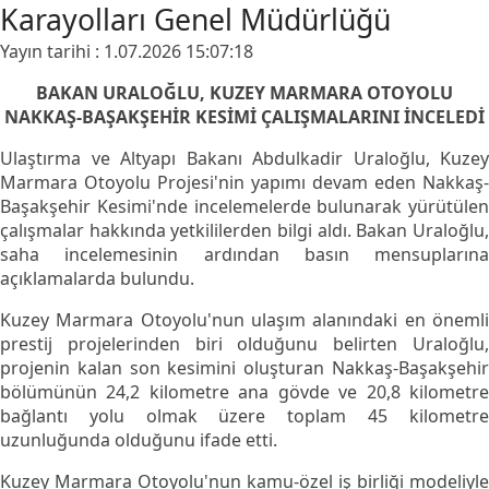
Karayolları Genel Müdürlüğü
Yayın tarihi : 1.07.2026 15:07:18
BAKAN URALOĞLU, KUZEY MARMARA OTOYOLU
NAKKAŞ-BAŞAKŞEHİR KESİMİ ÇALIŞMALARINI İNCELEDİ
Ulaştırma ve Altyapı Bakanı Abdulkadir Uraloğlu, Kuzey
Marmara Otoyolu Projesi'nin yapımı devam eden Nakkaş-
Başakşehir Kesimi'nde incelemelerde bulunarak yürütülen
çalışmalar hakkında yetkililerden bilgi aldı. Bakan Uraloğlu,
saha incelemesinin ardından basın mensuplarına
açıklamalarda bulundu.
Kuzey Marmara Otoyolu'nun ulaşım alanındaki en önemli
prestij projelerinden biri olduğunu belirten Uraloğlu,
projenin kalan son kesimini oluşturan Nakkaş-Başakşehir
bölümünün 24,2 kilometre ana gövde ve 20,8 kilometre
bağlantı yolu olmak üzere toplam 45 kilometre
uzunluğunda olduğunu ifade etti.
Kuzey Marmara Otoyolu'nun kamu-özel iş birliği modeliyle